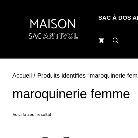
Aller
au
SAC À DOS 
contenu
Accueil
/ Produits identifiés “maroquinerie fe
maroquinerie femme
Voici le seul résultat