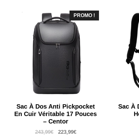
était :
est :
103,99€.
88,99€.
PROMO !
Sac À Dos Anti Pickpocket
Sac À 
En Cuir Véritable 17 Pouces
H
– Centor
Le
Le
243,99
€
223,99
€