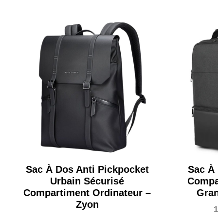
prix
prix
initial
actuel
était :
est :
243,99€.
223,99€.
Sac À Dos Anti Pickpocket
Sac À 
Urbain Sécurisé
Compa
Compartiment Ordinateur –
Gran
Zyon
1