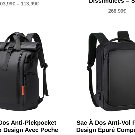
Dissimulées – S
03,99
€
–
113,99
€
268,99
€
Dos Anti-Pickpocket
Sac À Dos Anti-Vol 
p Design Avec Poche
Design Épuré Compa