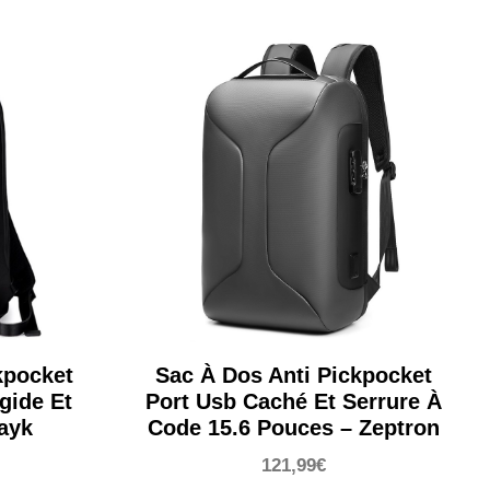
kpocket
Sac À Dos Anti Pickpocket
gide Et
Port Usb Caché Et Serrure À
rayk
Code 15.6 Pouces – Zeptron
121,99
€