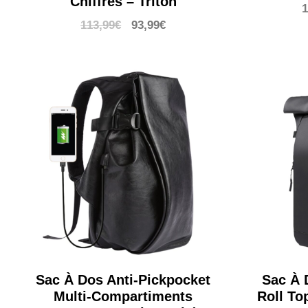
Chiffres – Triton
1
Le
Le
113,99
€
93,99
€
prix
prix
initial
actuel
était :
est :
113,99€.
93,99€.
Sac À Dos Anti-Pickpocket
Sac À 
Multi-Compartiments
Roll To