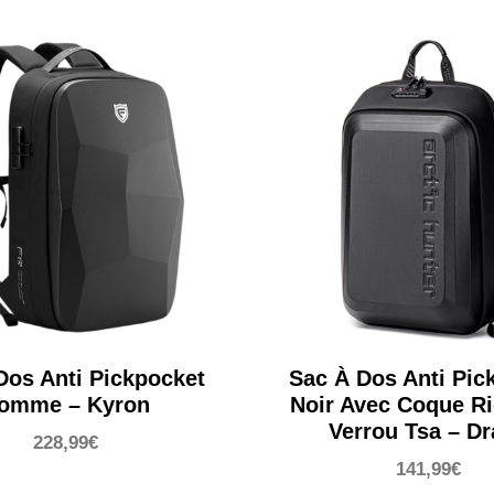
Dos Anti Pickpocket
Sac À Dos Anti Pic
omme – Kyron
Noir Avec Coque Ri
Verrou Tsa – D
228,99
€
141,99
€