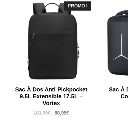
PROMO !
Sac À Dos Anti Pickpocket
Sac À 
9.5L Extensible 17.5L –
Co
Vortex
Le
Le
103,99
€
88,99
€
prix
prix
initial
actuel