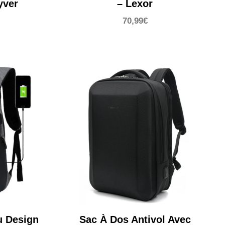
yver
– Lexor
70,99
€
u Design
Sac À Dos Antivol Avec