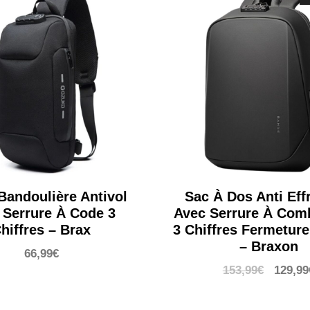
Bandoulière Antivol
Sac À Dos Anti Eff
 Serrure À Code 3
Avec Serrure À Com
hiffres – Brax
3 Chiffres Fermeture
– Braxon
66,99
€
Le
153,99
€
129,99
prix
initial