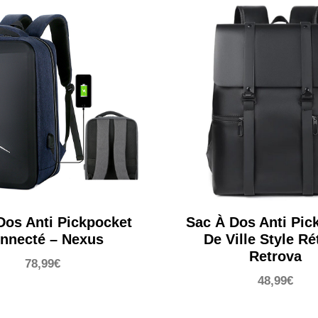
était :
153,99
Dos Anti Pickpocket
Sac À Dos Anti Pic
nnecté – Nexus
De Ville Style Ré
Retrova
78,99
€
48,99
€