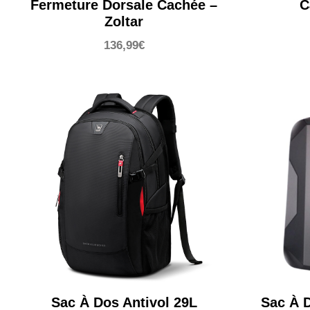
Fermeture Dorsale Cachée –
C
Zoltar
136,99
€
Sac À Dos Antivol 29L
Sac À D