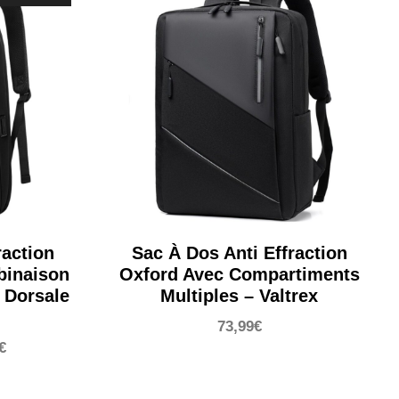
raction
Sac À Dos Anti Effraction
binaison
Oxford Avec Compartiments
 Dorsale
Multiples – Valtrex
73,99
€
Le
€
prix
actuel