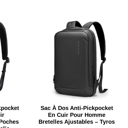
kpocket
Sac À Dos Anti-Pickpocket
ir
En Cuir Pour Homme
 Poches
Bretelles Ajustables – Tyros