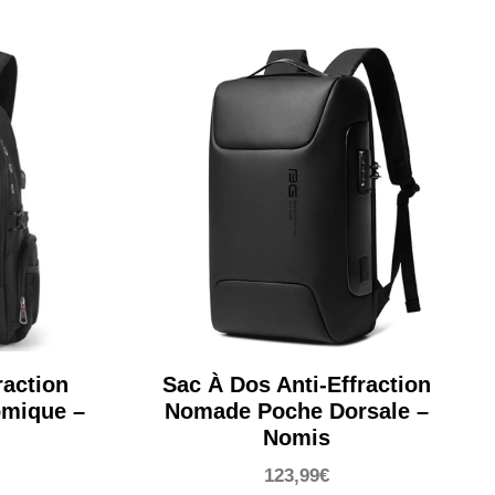
raction
Sac À Dos Anti-Effraction
omique –
Nomade Poche Dorsale –
Nomis
123,99
€