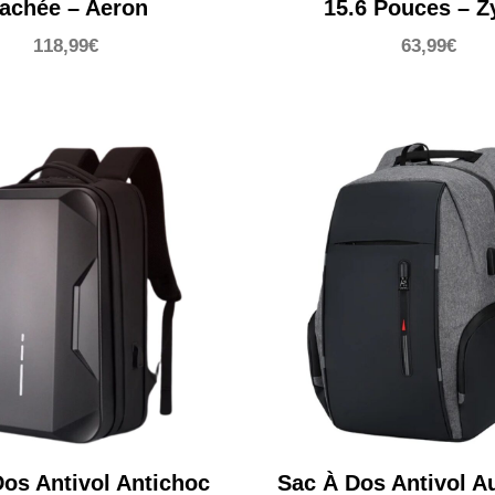
achée – Aeron
15.6 Pouces – Z
118,99
€
63,99
€
os Antivol Antichoc
Sac À Dos Antivol A