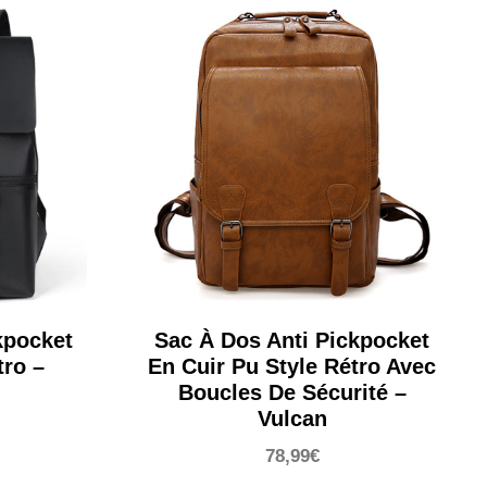
est :
€.
129,99€.
kpocket
Sac À Dos Anti Pickpocket
tro –
En Cuir Pu Style Rétro Avec
Boucles De Sécurité –
Vulcan
78,99
€