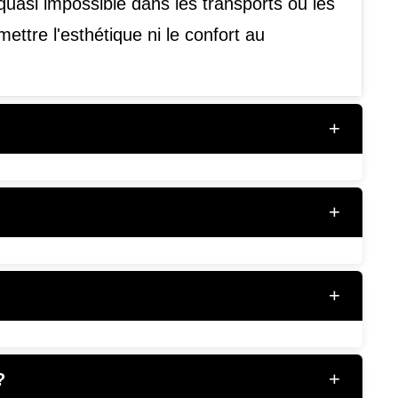
quasi impossible dans les transports ou les
ettre l'esthétique ni le confort au
+
+
+
+
?