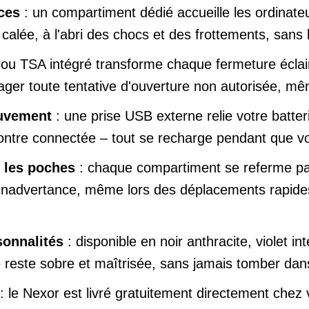
ces
: un compartiment dédié accueille les ordinate
alée, à l'abri des chocs et des frottements, sans 
rou TSA intégré transforme chaque fermeture éclair
urager toute tentative d'ouverture non autorisée, 
ouvement
: une prise USB externe relie votre batter
ontre connectée – tout se recharge pendant que vo
s les poches
: chaque compartiment se referme par u
ar inadvertance, même lors des déplacements rapid
sonnalités
: disponible en noir anthracite, violet i
este sobre et maîtrisée, sans jamais tomber dans 
: le Nexor est livré gratuitement directement chez 