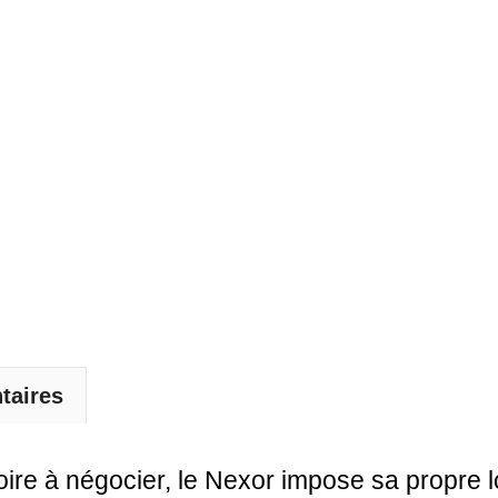
Port
Usb
14
Pouces
-
Nexor
taires
oire à négocier, le Nexor impose sa propre 