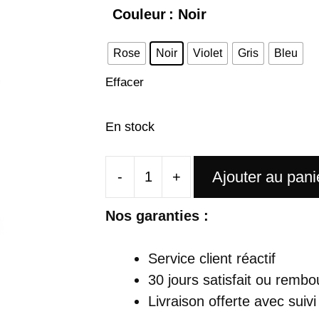
Couleur
: Noir
Rose
Noir
Violet
Gris
Bleu
Effacer
En stock
Ajouter au pani
-
+
quantité
de
Nos garanties :
Sac
À
Service client réactif
Dos
30 jours satisfait ou rembo
Antivol
Livraison offerte
avec suivi
Avec