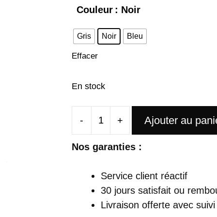
Couleur
: Noir
Gris
Noir
Bleu
Effacer
En stock
Ajouter au pani
-
+
quantité
de
Nos garanties :
Sac
À
Service client réactif
Dos
30 jours satisfait ou rembo
Antivol
Livraison offerte
avec suivi
22L