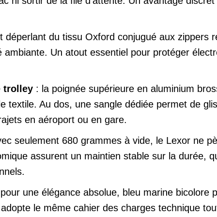
 ni sortir de la file d'attente. Un avantage discret
nt déperlant du tissu Oxford conjugué aux zippers r
é ambiante. Un atout essentiel pour protéger élec
trolley
: la poignée supérieure en aluminium bross
e textile. Au dos, une sangle dédiée permet de glis
 trajets en aéroport ou en gare.
vec seulement 680 grammes à vide, le Lexor ne pè
mique assurent un maintien stable sur la durée, qu
nnels.
l pour une élégance absolue, bleu marine bicolore 
adopte le même cahier des charges technique tout e