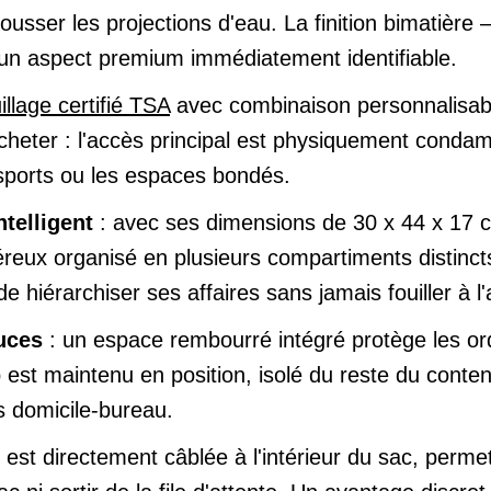
usser les projections d'eau. La finition bimatière – 
re un aspect premium immédiatement identifiable.
illage certifié TSA
avec combinaison personnalisable
cheter : l'accès principal est physiquement conda
nsports ou les espaces bondés.
telligent
: avec ses dimensions de 30 x 44 x 17 cm
eux organisé en plusieurs compartiments distincts.
de hiérarchiser ses affaires sans jamais fouiller à l
uces
: un espace rembourré intégré protège les or
p est maintenu en position, isolé du reste du conte
s domicile-bureau.
 est directement câblée à l'intérieur du sac, perme