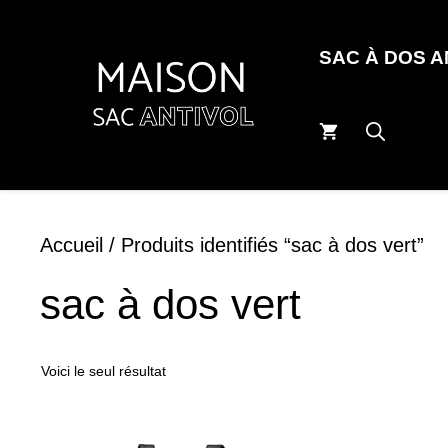
Aller
au
SAC À DOS 
contenu
Accueil
/ Produits identifiés “sac à dos vert”
sac à dos vert
Voici le seul résultat