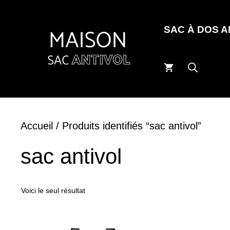
Aller
au
SAC À DOS 
contenu
Accueil
/ Produits identifiés “sac antivol”
sac antivol
Voici le seul résultat