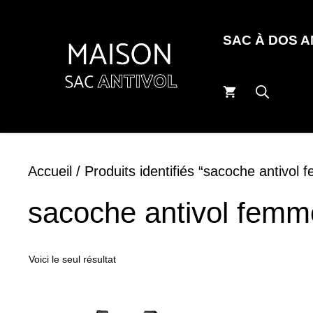
Aller
au
SAC À DOS 
contenu
Accueil
/ Produits identifiés “sacoche antivol
sacoche antivol femm
Voici le seul résultat