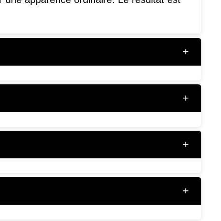
+
+
+
+