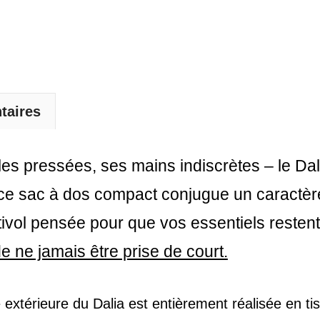
Compact
Avec
Sangles
Personnalisées
-
taires
Dalia
ules pressées, ses mains indiscrètes – le Da
, ce sac à dos compact conjugue un caractèr
ntivol pensée pour que vos essentiels reste
 de ne jamais être prise de court.
 extérieure du Dalia est entièrement réalisée en t