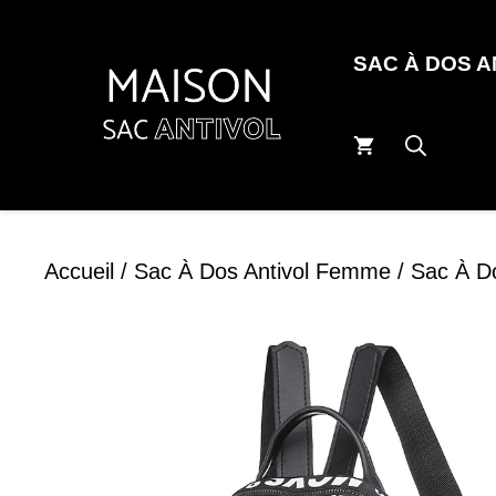
Aller
au
SAC À DOS 
contenu
Accueil
/
Sac À Dos Antivol Femme
/ Sac À D