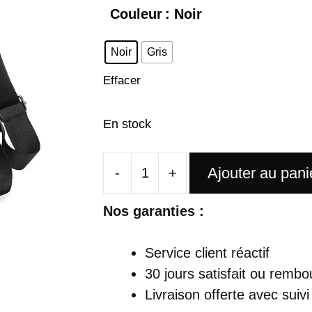
Couleur
: Noir
Noir
Gris
Effacer
En stock
Ajouter au pani
-
+
quantité
de
Nos garanties :
Sac
À
Service client réactif
Dos
30 jours satisfait ou rembo
Antivol
Livraison offerte
avec suivi
Femme