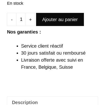
En stock
-
+
Ajouter au panier
quantité
de
Nos garanties :
Sac
À
Service client réactif
Dos
30 jours satisfait ou remboursé
Antivol
Livraison offerte
avec suivi en
Femme
France, Belgique, Suisse
Simple
Avec
Fermeture
Éclair
Anti
Description