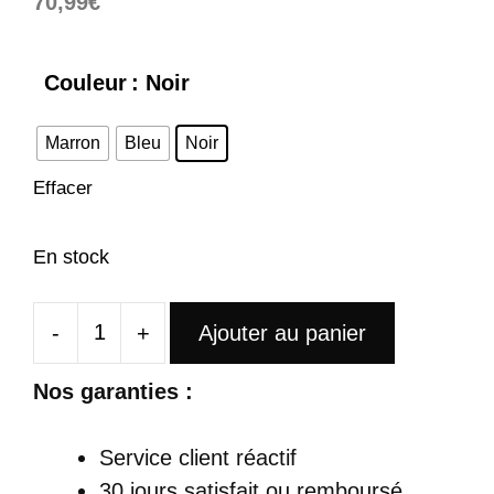
70,99
€
Couleur
: Noir
Marron
Bleu
Noir
Effacer
En stock
-
+
Ajouter au panier
quantité
de
Nos garanties :
Sac
À
Service client réactif
Dos
30 jours satisfait ou remboursé