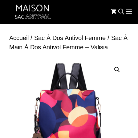
Aller
M
au
contenu
Accueil
/
Sac À Dos Antivol Femme
/ Sac À
Main À Dos Antivol Femme – Valisia