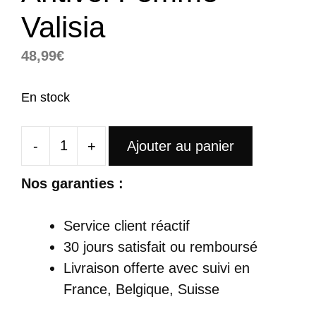
Valisia
48,99
€
En stock
-
+
Ajouter au panier
quantité
de
Nos garanties :
Sac
À
Service client réactif
Main
30 jours satisfait ou remboursé
À
Livraison offerte
avec suivi en
Dos
France, Belgique, Suisse
Antivol