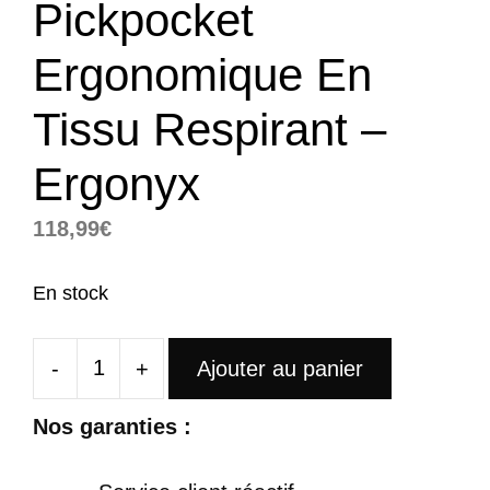
Pickpocket
Ergonomique En
Tissu Respirant –
Ergonyx
118,99
€
En stock
-
+
Ajouter au panier
quantité
de
Nos garanties :
Sac
Bandoulière