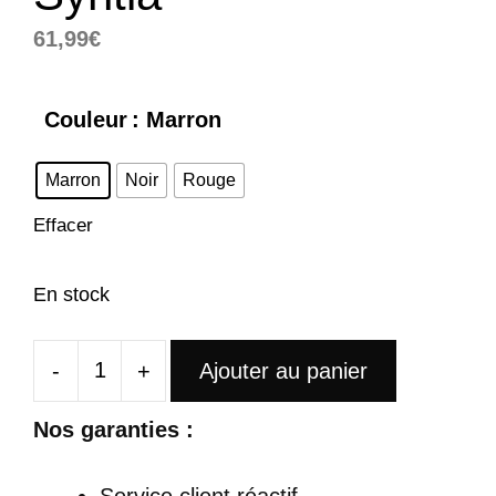
61,99
€
Couleur
: Marron
Marron
Noir
Rouge
Effacer
En stock
-
+
Ajouter au panier
quantité
de
Nos garanties :
Sac
À
Service client réactif